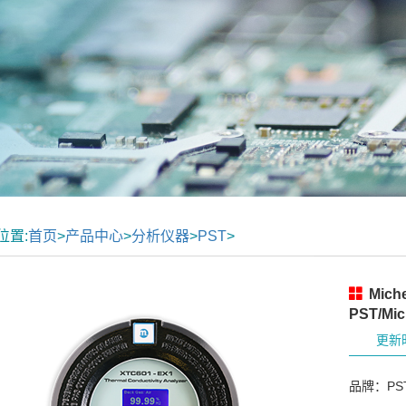
位置:
首页
>
产品中心
>
分析仪器
>
PST
>
Mic
PST/Mic
更新时
品牌：PST/