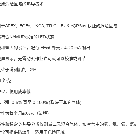
全或危险区域的热导技术
于ATEX, IECEx, UKCA, TR CU Ex & cQPSus 认证的危险区域
符合NAMUR标准的LED状态
和坚固的设计，配有 EExd 外壳，4-20 mA 输出
摸屏显示，无需动火作业许可就可以校准或调节
优于满刻度的 ±2%
66 外壳
护少，使用成本低
量程: 0-5% 直至 0-100% (取决于其它气体)
性为每个月±0.5%（量程）
线性和稳定的热导分析仪测量二元混合气体，如空气中的氢，氮，氩，氦
析仪可提供防爆型，适用于危险区域。