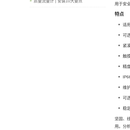
质量流量计 | 安装10大要点
用于安
特点
适用
可选
紧凑
触
精度
IP
维
可选
稳定
坚固、
用。分