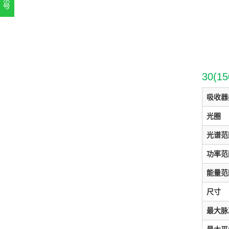
扫一扫，关注官方账号
010-52867771
30(1
吸收器
光圈
光谱范
功率范
能量范
尺寸
最大脉