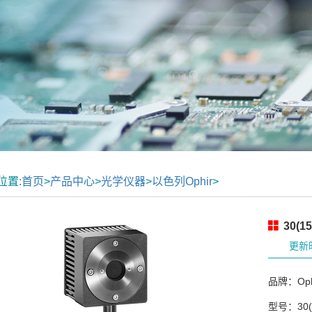
位置:
首页
>
产品中心
>
光学仪器
>
以色列Ophir
>
30(1
更新时
品牌：Oph
型号：30(1