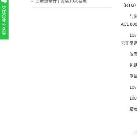
质量流量计 | 安装10大要点
（RT
与
ACL 
10
扫一扫，关注官方账号
它非常
010-52867771
仪
包括
测
10
10
精度