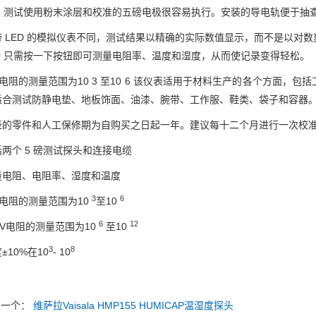
G）测试使用粉末涂层和校准的五磅电极很容易执行。安装的导电轨便于抽
带 LED 的模拟仪表不同，测试结果以精确的实际数值显示，而不是以对
800 只需按一下按钮即可测量电阻率、温度和湿度，从而使记录变得轻松。
v电阻的测量范围为10 3 至10 6 该仪表适用于材料生产的各个方面
适合测试防静电垫、地板饰面、油漆、腕带、工作服、鞋类、袋子和容器
表的零件和人工保修期为自购买之日起一年。建议每十二个月进行一次校
两个 5 磅测试探头和连接电缆
量电阻、电阻率、湿度和温度
3
6
v电阻的测量范围为10
至10
6
12
0V电阻的测量范围为10
至10
3
8
±10%在10
- 10
上一个：
维萨拉Vaisala HMP155 HUMICAP温湿度探头