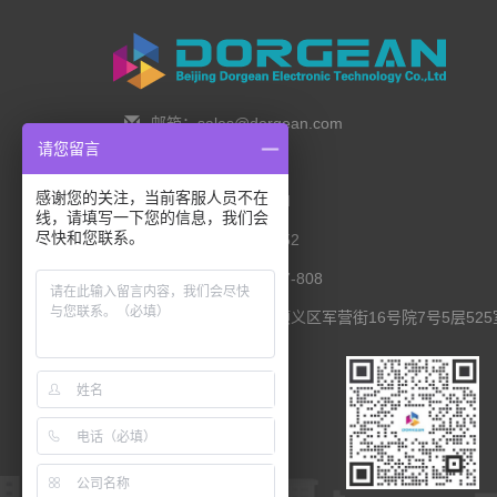
邮箱：sales@dorgean.com
请您留言
邮编：100088
感谢您的关注，当前客服人员不在
电话：0l0-5286777I
线，请填写一下您的信息，我们会
尽快和您联系。
手机：138 1111 I452
传真：0I0-8235l027-808
联系地址：北京市顺义区军营街16号院7号5层525