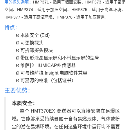
用的探头选项：
HMP371 - 适用于墙面安装、
HMP373 - 适用于密闭
空间、
HMP374 - 适用于加压空间、
HMP375 - 适用于高温环境、
HMP377 - 适用于高湿环境、
HMP378 - 适用于加压管道。
特点：
Ø
本质安全 (Exi)
Ø
可更换探头
Ø
可拆卸探头模块
Ø
带图形液晶显示屏和不带显示屏的型号
Ø
维萨拉 HUMICAP® 传感器
Ø
可与维萨拉 Insight 电脑软件兼容
Ø
可溯源的校准（包括证书）
主要优势：
本质安全：
整个 HMT370EX 变送器可以直接安装在易爆区
域。
它能够承受持续暴露于含有易燃液体、气体或粉
尘的潜在易爆环境。
在任何这些环境中运行均不需要