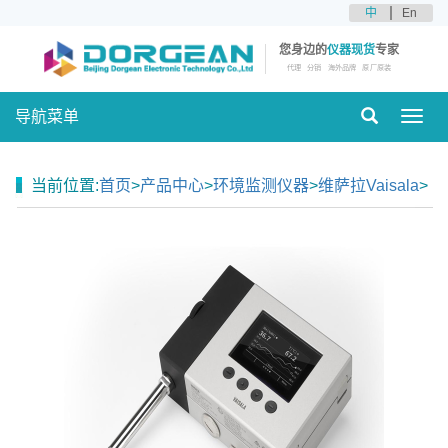
中
En
您身边的
仪器现货
专家
代理
分销
海外品牌
原厂原装
导航菜单
Toggl
navig
当前位置:
首页
>
产品中心
>
环境监测仪器
>
维萨拉Vaisala
>