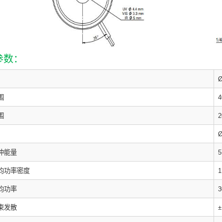
参数：
围
4
围
2
冲能量
均功率密度
1
均功率
束发散
±