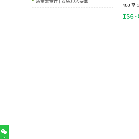
质量流量计 | 安装10大要点
400 至
IS6