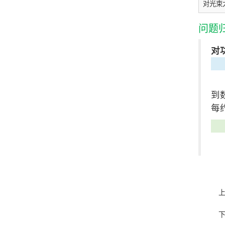
对光束
问题
对
到
每