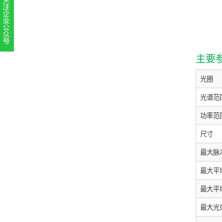
扫一扫，关注官方账号
主要
010-52867771
光圈
光谱范
功率范
尺寸
最大脉
最大平
最大平
最大光