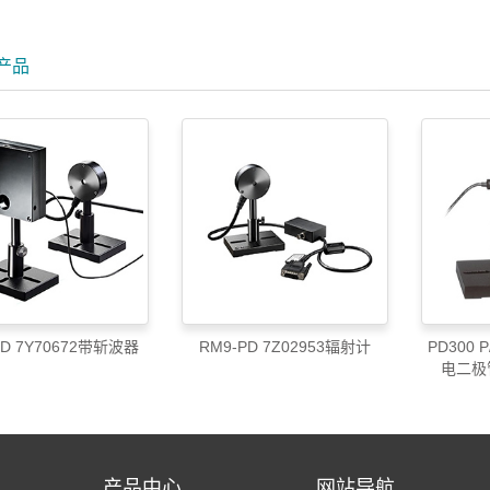
产品
PD 7Y70672带斩波器
RM9-PD 7Z02953辐射计
PD300 
电二极
产品中心
网站导航