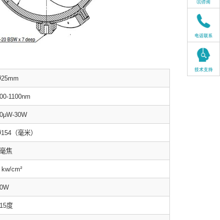
Ø25mm
00-1100nm
0μW-30W
Ø154（毫米）
5毫焦
 kw/
cm²
30W
15度