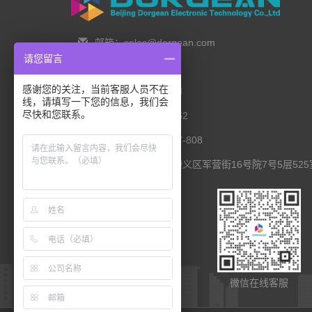
邮箱：sales@dorgean.com
请您留言
邮编：100088
感谢您的关注，当前客服人员不在
电话：0l0-5286777I
线，请填写一下您的信息，我们会
尽快和您联系。
手机：138 1111 I452
传真：0I0-8235l027-808
联系地址：北京市顺义区军营街16号院7号5层525
扫码查看移动端
微信在线客服