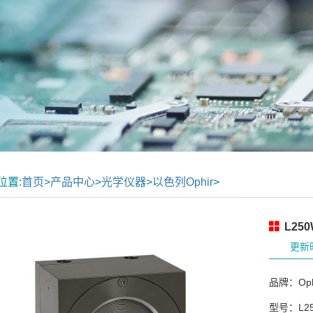
位置:
首页
>
产品中心
>
光学仪器
>
以色列Ophir
>
L25
更新时
品牌：Oph
型号：L25