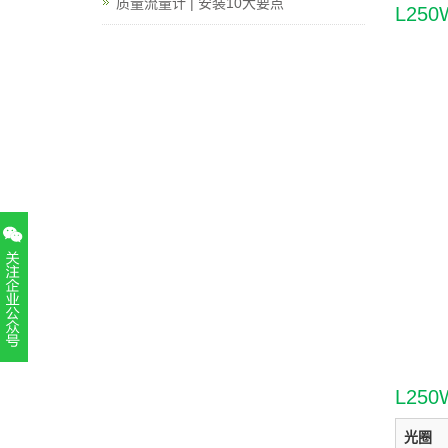
质量流量计 | 安装10大要点
L25
扫一扫，关注官方账号
010-52867771
L25
光圈