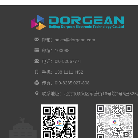
邮箱：sales@dorgean.com
邮编：100088
电话：0l0-5286777I
手机：138 1111 I452
传真：0I0-8235l027-808
联系地址：北京市顺义区军营街16号院7号5层525