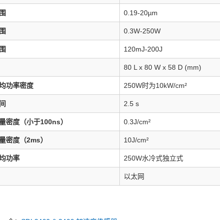
围
0.19-20µm
围
0.3W-250W
围
120mJ-200J
80 L x 80 W x 58 D (mm)
均功率密度
250W时为10kW/cm²
间
2.5 s
量密度（小于100ns）
0.3J/cm²
量密度（2ms）
10J/cm²
均功率
250W水冷式独立式
以太网