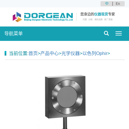
中
En
您身边的
仪器现货
专家
代理
分销
海外品牌
原厂原装
导航菜单
Toggl
navig
当前位置:
首页
>
产品中心
>
光学仪器
>
以色列Ophir
>