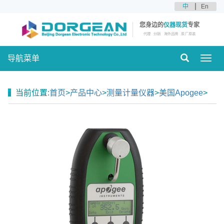
中
En
您身边的
仪器现货
专家
代理
分销
海外品牌
原厂原装
导航菜单
Toggl
navig
当前位置:
首页
>
产品中心
>
测量计量仪器
>
美国Apogee
>