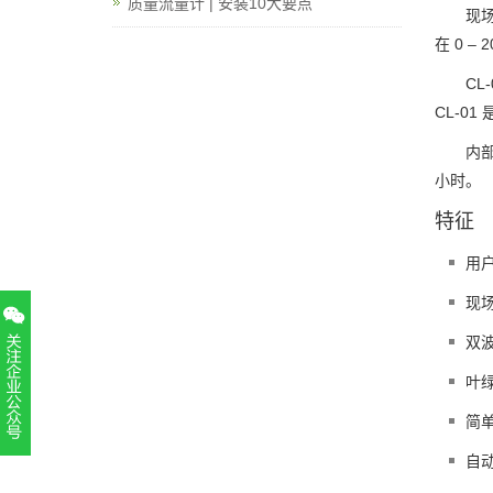
质量流量计 | 安装10大要点
现
在 0 –
CL
CL-0
内部
小时。
特征
用
现
双波
叶绿
简单
扫一扫，关注官方账号
自
010-52867771