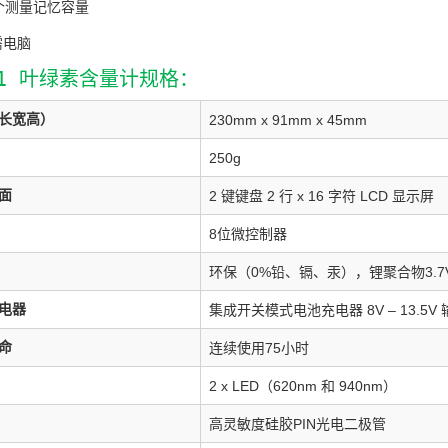
个测量记忆容量
需电脑
01 叶绿素含量计规格：
长宽高）
230mm x 91mm x 45mm
250g
面
2 键键盘 2 行 x 16 字符 LCD 显示屏
8位微控制器
环保（0%铅、镉、汞），锂聚合物3.7V，
电器
集成开关模式电池充电器 8V – 13.5V
命
连续使用75小时
2 x LED（620nm 和 940nm）
高灵敏度硅胶PIN光电二极管