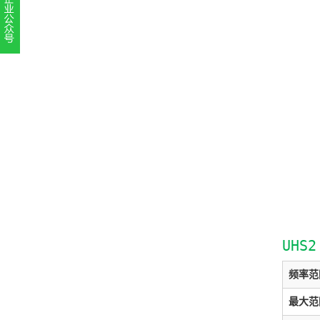
扫一扫，关注官方账号
010-52867771
UHS
频率范
最大范