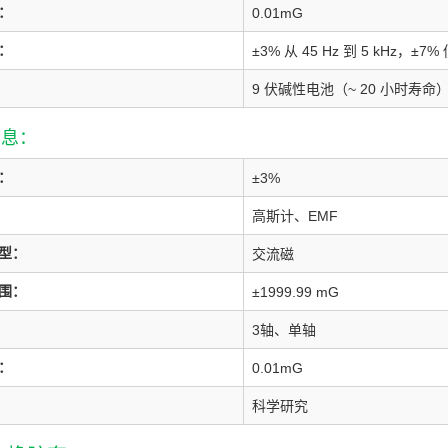
：
0.01mG
：
±3% 从 45 Hz 到 5 kHz，±7%
9 伏碱性电池（~ 20 小时寿命
信息：
：
±3%
高斯计、EMF
型：
交流磁
围：
±1999.99 mG
3轴、单轴
：
0.01mG
科学研究