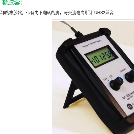
2 橡胶套：
拆卸的橡胶靴，带有向下翻转的脚，与交流毫高斯计 UHS2兼容