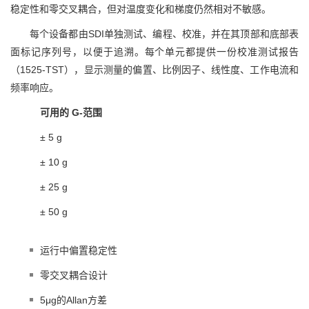
稳定性和零交叉耦合，但对温度变化和梯度仍然相对不敏感。
每个设备都由SDI单独测试、编程、校准，并在其顶部和底部表
面标记序列号，以便于追溯。每个单元都提供一份校准测试报告
（1525-TST），显示测量的偏置、比例因子、线性度、工作电流和
频率响应。
可用的 G-范围
± 5 g
± 10 g
± 25 g
± 50 g
运行中偏置稳定性
零交叉耦合设计
5μg的Allan方差