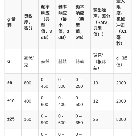
最大
频率
频率
频率
限
输出噪
响应
响应
响应
度。
灵敏
声，差分
g 量
（典
（最
（典
机械
度，
（RMS，
程
型
小
型
冲击
微分
典型
值，3
值，3
值，
（0.1
值））
dB）
dB）
5%）
毫
秒）
微克/
毫伏/
g（峰
G
赫兹
赫兹
赫兹
（根赫
克
值）
兹）
0 –
0 –
0 –
±5
800
10
2000
450
300
250
0 –
0 -
0 –
±10
400
12
2000
600
400
500
0 –
0 -
0 –
±25
160
25
5000
900
600
650
0 –
0 –
0 –