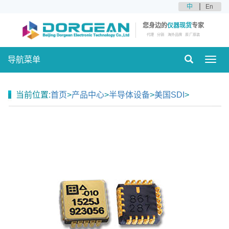
中
En
您身边的
仪器现货
专家
代理
分销
海外品牌
原厂原装
导航菜单
Toggl
navig
当前位置:
首页
>
产品中心
>
半导体设备
>
美国SDI
>