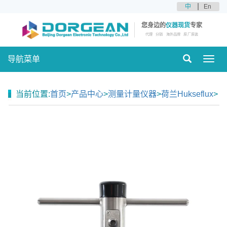
中
En
您身边的
仪器现货
专家
代理
分销
海外品牌
原厂原装
导航菜单
Toggl
navig
当前位置:
首页
>
产品中心
>
测量计量仪器
>
荷兰Hukseflux
>