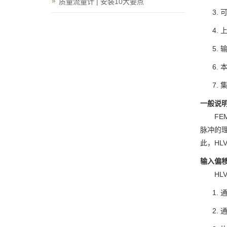
质量流量计 | 安装10大要点
可
上
输
一般说
FE
脉冲的理
此，HL
输入偏
HL
通