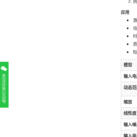
应用
模型
输入电
动态范
缩放
扫一扫，关注官方账号
线性度
010-52867771
输入噪
输入电