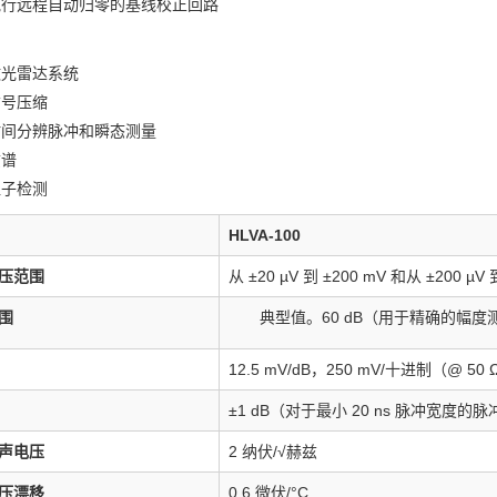
执行远程自动归零的基线校正回路
激光雷达系统
信号压缩
时间分辨脉冲和瞬态测量
质谱
粒子检测
HLVA-100
压范围
从 ±20 µV 到 ±200 mV 和从 ±200 µV 
围
典型值。
60 dB（用于精确的幅度
12.5 mV/dB，250 mV/十进制（@ 50
±1 dB（对于最小 20 ns 脉冲宽度的脉
声电压
2 纳伏/√赫兹
压漂移
0.6 微伏/°C