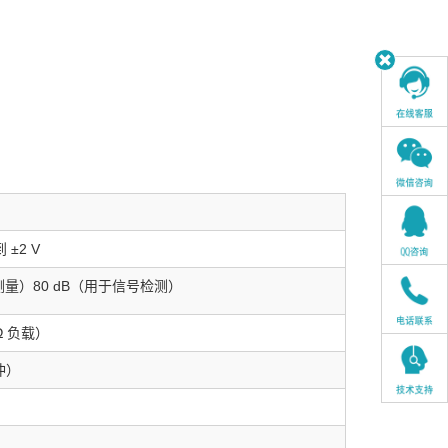
到 ±2 V
测量
）
80 dB（用于信号检测）
 Ω 负载）
冲）