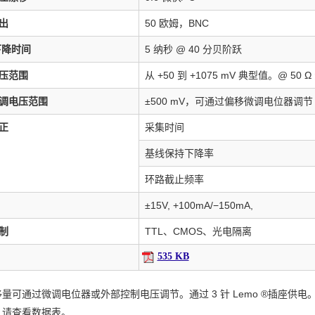
出
50 欧姆，BNC
下降时间
5 纳秒 @ 40 分贝阶跃
压范围
从 +50 到 +1075 mV 典型值。
@ 50 Ω
调电压范围
±500 mV，可通过偏移微调电位器调节
正
采集时间
基线保持下降率
环路截止频率
±15V, +100mA/−150mA,
制
TTL、CMOS、光电隔离
535 KB
量可通过微调电位器或外部控制电压调节。通过 3 针 Lemo ®插座供电
，请查看数据表。