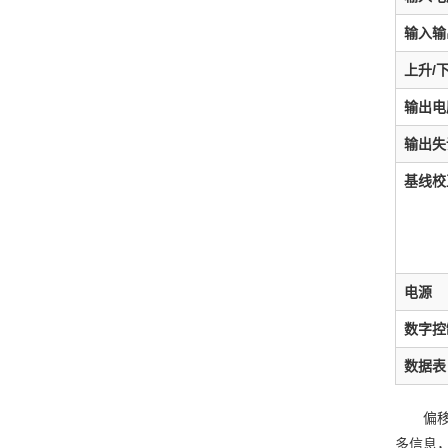
输入输
上升/
输出电
输出失
基线校
电源
数字控
数据表
偏移
多信息