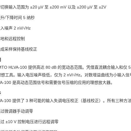
切换输入范围为 ±20 µV 至 ±200 mV 以及 ±200 µV 至 ±2V
升/下降时间 5 纳秒
入噪声 2 nV/√Hz
本地和远程控制
集成采样保持基线校正
明
MTO HLVA-100 提供高达 80 dB 的宽动态范围。凭借直流耦合输入和仅 
想工具。输入电压噪声极低，仅为 2 nV/√Hz。对数增益曲线为小输
VA-100 是高动态范围信号和需要信号压缩的应用的理想放大器。
移
VA-100 提供了 3 种可能的输入失调电压校正（基线校正）。所有三
通过微调器手动调零
过 ±10 V 控制电压进行远程调零