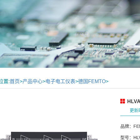
位置:
首页
>
产品中心
>
电子电工仪表
>
德国FEMTO
>
HLV
更新时
品牌：FE
型号：HLV