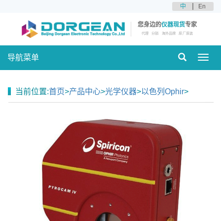
中
En
您身边的
仪器现货
专家
代理
分销
海外品牌
原厂原装
导航菜单
Toggl
navig
当前位置:
首页
>
产品中心
>
光学仪器
>
以色列Ophir
>