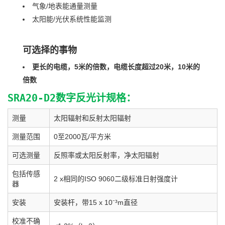
气象/地表能通量测量
太阳能/光伏系统性能监测
可选择的事物
更长的电缆，5米的倍数，电缆长度超过20米，10米的
倍数
SRA20-D2数字反光计规格：
测量
太阳辐射和反射太阳辐射
测量范围
0至2000瓦/平方米
可选测量
反照率或太阳反射率，净太阳辐射
包括传感
2 x相同的ISO 9060二级标准日射强度计
器
安装
安装杆，带15 x 10⁻³m直径
校准不确