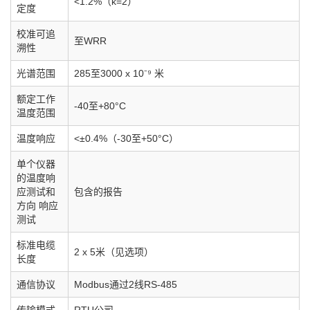
<1.2%（k=2）
定度
校准可追
至WRR
溯性
光谱范围
285至3000 x 10⁻⁹ 米
额定工作
-40至+80°C
温度范围
温度响应
<±0.4%（-30至+50°C）
单个仪器
的温度响
应测试和
包含的报告
方向 响应
测试
标准电缆
2 x 5米（见选项）
长度
通信协议
Modbus通过2线RS-485