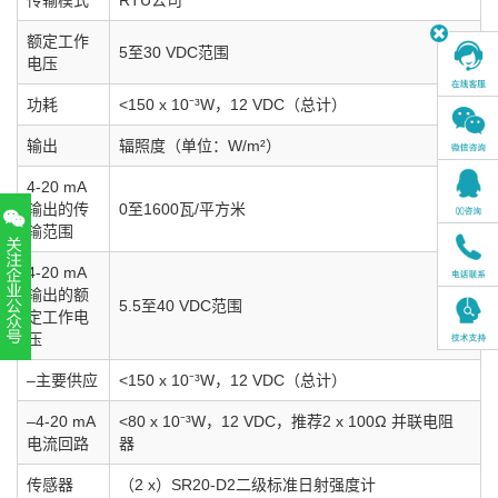
传输模式
RTU公司
额定工作
5至30 VDC范围
电压
功耗
<150 x 10⁻³W，12 VDC（总计）
输出
辐照度（单位：W/m²）
4-20 mA
输出的传
0至1600瓦/平方米
输范围
4-20 mA
输出的额
5.5至40 VDC范围
定工作电
压
扫一扫，关注官方账号
–主要供应
<150 x 10⁻³W，12 VDC（总计）
010-52867771
–4-20 mA
<80 x 10⁻³W，12 VDC，推荐2 x 100Ω 并联电阻
电流回路
器
传感器
（2 x）SR20-D2二级标准日射强度计