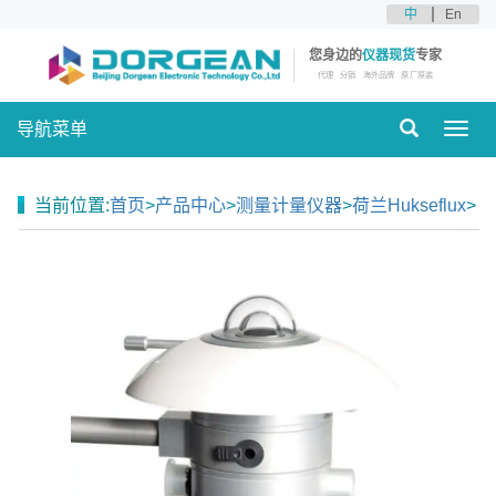
中
En
您身边的
仪器现货
专家
代理
分销
海外品牌
原厂原装
导航菜单
Toggl
navig
当前位置:
首页
>
产品中心
>
测量计量仪器
>
荷兰Hukseflux
>